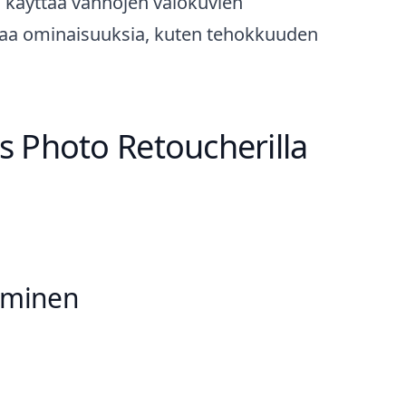
n käyttää vanhojen valokuvien
joaa ominaisuuksia, kuten tehokkuuden
s Photo Retoucherilla
taminen