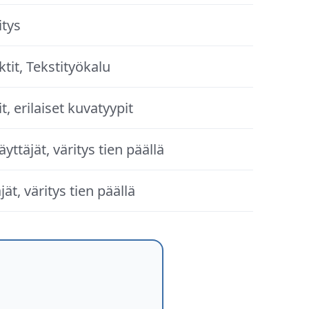
itys
ktit, Tekstityökalu
t, erilaiset kuvatyypit
yttäjät, väritys tien päällä
jät, väritys tien päällä