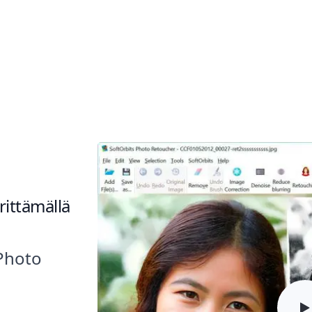
nhojen valokuvien väritykseen 2
rittämällä
 Photo