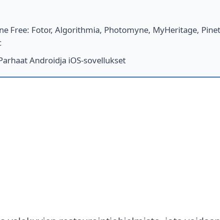
ne Free
:
Fotor, Algorithmia, Photomyne, MyHeritage, Pinet
c
Parhaat Androidja iOS-sovellukset
tysohjelmiston käyttö