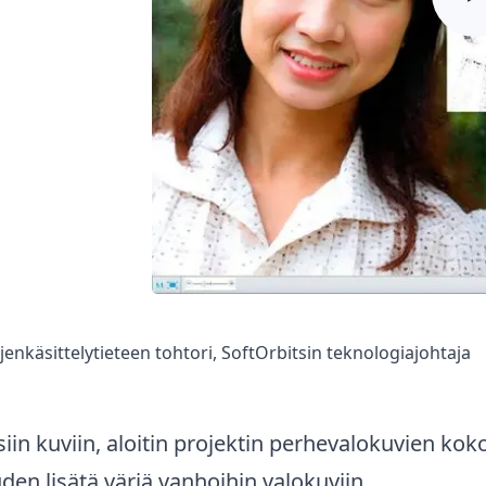
ojenkäsittelytieteen tohtori, SoftOrbitsin teknologiajohtaja
llisiin kuviin, aloitin projektin perhevalokuvien 
en lisätä väriä vanhoihin valokuviin.