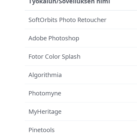
Työkalun/Sovelluksen nimi
SoftOrbits Photo Retoucher
Adobe Photoshop
Fotor Color Splash
Algorithmia
Photomyne
MyHeritage
Pinetools