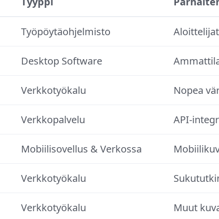
Tyyppi
Parhaite
Työpöytäohjelmisto
Aloitteli
Desktop Software
Ammattilai
Verkkotyökalu
Nopea vär
Verkkopalvelu
API-integr
Mobiilisovellus & Verkossa
Mobiilik
Verkkotyökalu
Sukututki
Verkkotyökalu
Muut kuva