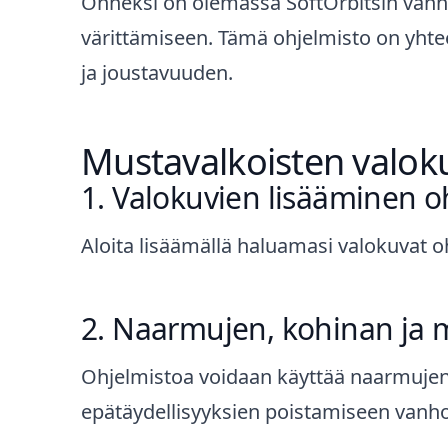
Onneksi on olemassa
SoftOrbitsin vanh
värittämiseen. Tämä ohjelmisto on yhte
ja joustavuuden.
Mustavalkoisten valoku
Valokuvien lisääminen o
Aloita lisäämällä haluamasi valokuvat o
Naarmujen, kohinan ja m
Ohjelmistoa voidaan käyttää naarmujen
epätäydellisyyksien poistamiseen vanho