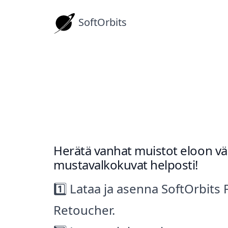
SoftOrbits
Paras ohjelma va
Ohjeita
Herätä vanhat muistot eloon vä
mustavalkokuvat helposti!
1️⃣ Lataa ja asenna SoftOrbits
Retoucher.