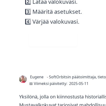
2️⃣ Lataa valokuvasi.
3️⃣ Määritä asetukset.
4️⃣ Värjää valokuvasi.
Visit Web App
Eugene
-
SoftOrbitsin päätoimittaja, tiet
📅 Viimeksi päivitetty:
2025-05-11
Yksilönä, jolla on kiinnostusta historia
Mustavalkokuvat tarjosivat mahdollisuud