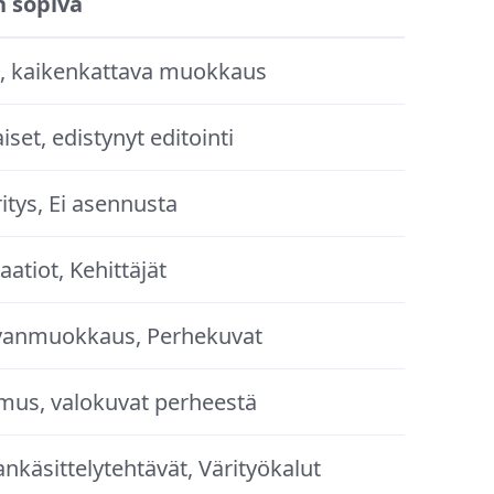
n sopiva
jat, kaikenkattava muokkaus
set, edistynyt editointi
itys, Ei asennusta
aatiot, Kehittäjät
uvanmuokkaus, Perhekuvat
mus, valokuvat perheestä
nkäsittelytehtävät, Värityökalut