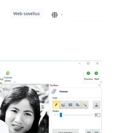
Lataa
Web-sovellus
025