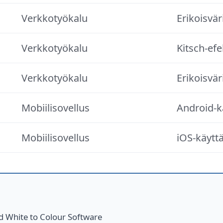
Verkkotyökalu
Erikoisvär
Verkkotyökalu
Kitsch-efe
Verkkotyökalu
Erikoisväri
Mobiilisovellus
Android-kä
Mobiilisovellus
iOS-käyttä
d White to Colour Software