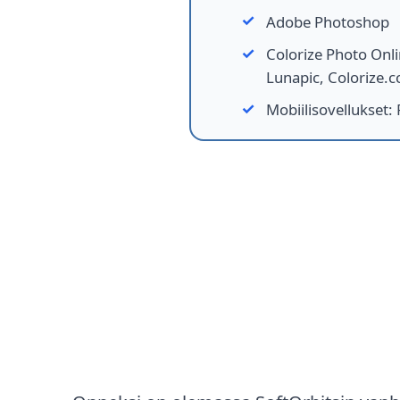
Adobe Photoshop
Colorize Photo Onli
Lunapic, Colorize.c
Mobiilisovellukset
:
Tapa 1: Valokuvien väri