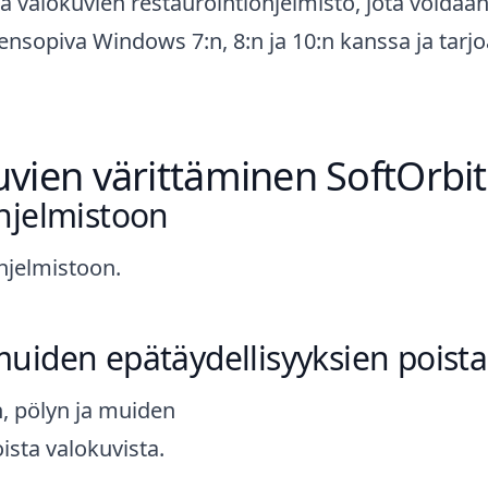
a valokuvien restaurointiohjelmisto
, jota voidaa
ensopiva Windows 7:n, 8:n ja 10:n kanssa ja tar
vien värittäminen SoftOrbit
hjelmistoon
hjelmistoon.
uiden epätäydellisyyksien pois
, pölyn ja muiden
ista valokuvista.