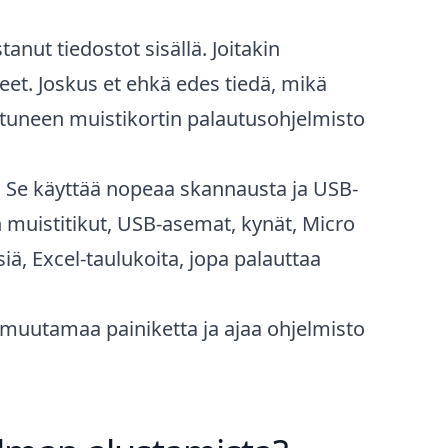
nut tiedostot sisällä. Joitakin
heet. Joskus et ehkä edes tiedä, mikä
ituneen muistikortin palautusohjelmisto
to. Se käyttää nopeaa skannausta ja USB-
n muistitikut, USB-asemat, kynät, Micro
siä, Excel-taulukoita, jopa palauttaa
 muutamaa painiketta ja ajaa ohjelmisto