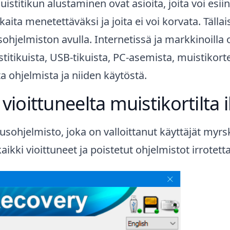
istitikun alustaminen ovat asioita, joita voi esii
okkaita menetettäväksi ja joita ei voi korvata. Täll
ohjelmiston avulla. Internetissä ja markkinoilla 
titikuista, USB-tikuista, PC-asemista, muistikortei
a ohjelmista ja niiden käytöstä.
 vioittuneelta muistikortilta
usohjelmisto, joka on valloittanut käyttäjät my
aikki vioittuneet ja poistetut ohjelmistot irrotett