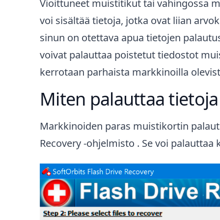
Vioittuneet muistitikut tai vahingossa mu
voi sisältää tietoja, jotka ovat liian arv
sinun on otettava apua tietojen palautus
voivat palauttaa poistetut tiedostot muis
kerrotaan parhaista markkinoilla olevist
Miten palauttaa tietoja
Markkinoiden paras muistikortin palaut
Recovery
-ohjelmisto . Se voi palauttaa k