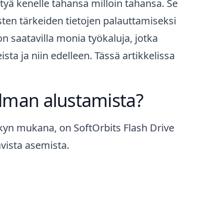
ntyä kenelle tahansa milloin tahansa. Se
aisten tärkeiden tietojen palauttamiseksi
on saatavilla monia työkaluja, jotka
sta ja niin edelleen. Tässä artikkelissa
 ilman alustamista?
rskyn mukana, on SoftOrbits
Flash Drive
avista asemista.