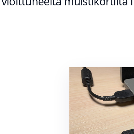
 vioittuneelta muistikortilta