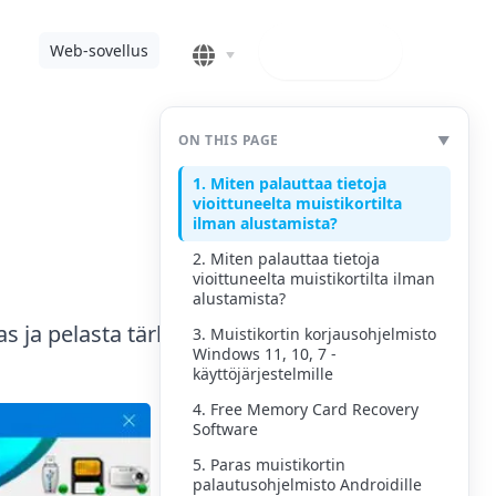
Lataa
Web-sovellus
ON THIS PAGE
▼
1. Miten palauttaa tietoja
vioittuneelta muistikortilta
ilman alustamista?
2. Miten palauttaa tietoja
vioittuneelta muistikortilta ilman
alustamista?
s ja pelasta tärkeät tiedostosi!
3. Muistikortin korjausohjelmisto
Windows 11, 10, 7 -
käyttöjärjestelmille
4. Free Memory Card Recovery
Software
5. Paras muistikortin
palautusohjelmisto Androidille