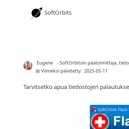
SoftOrbits
USB Tikku ja Mui
Ohjeita
Eugene
-
SoftOrbitsin päätoimittaja, tiet
📅 Viimeksi päivitetty:
2025-05-11
Tarvitsetko apua tiedostojen palautuksee