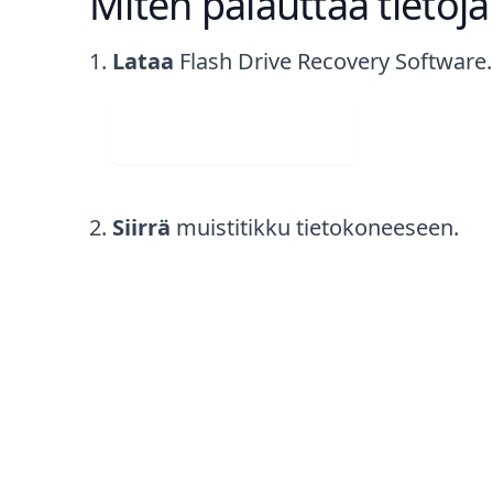
Miten palauttaa tietoja
Lataa
Flash Drive Recovery Software.
Lataa ilmaiseksi
Siirrä
muistitikku tietokoneeseen.