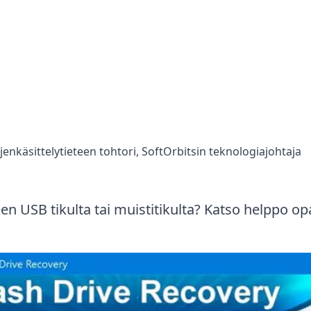
stitikku Tiedostojen Palautus
ojenkäsittelytieteen tohtori, SoftOrbitsin teknologiajohtaja
n USB tikulta tai muistitikulta? Katso helppo opa