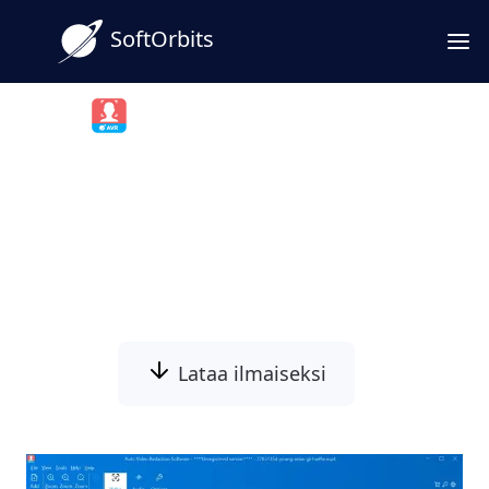
SoftOrbits
Auto Video Redaction Software
Sensuroi videotyökalu
kasvojen ja muiden videon
osien sumennusta varten
Lataa ilmaiseksi