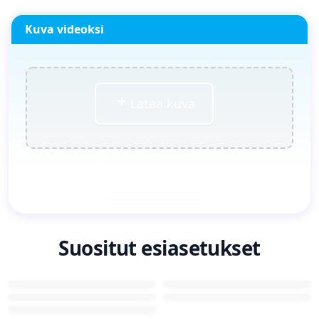
Kuva videoksi
Lataa kuva
Generoi nyt
Suositut esiasetukset