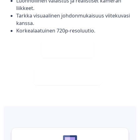
Luonnollinen valaistus ja realistiset kameran
liikkeet.
Tarkka visuaalinen johdonmukaisuus viitekuvasi
kanssa.
Korkealaatuinen 720p-resoluutio.
Lataa kuva
Lataa ilmaiseksi