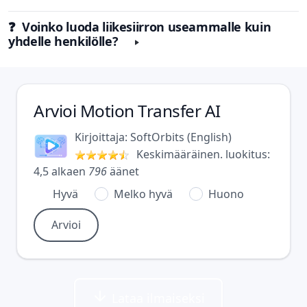
❓ Voinko luoda liikesiirron useammalle kuin
yhdelle henkilölle?
Arvioi
Motion Transfer AI
Kirjoittaja:
SoftOrbits
(
English
)
Keskimääräinen. luokitus:
4,5
alkaen
796
äänet
Hyvä
Melko hyvä
Huono
Lataa ilmaiseksi