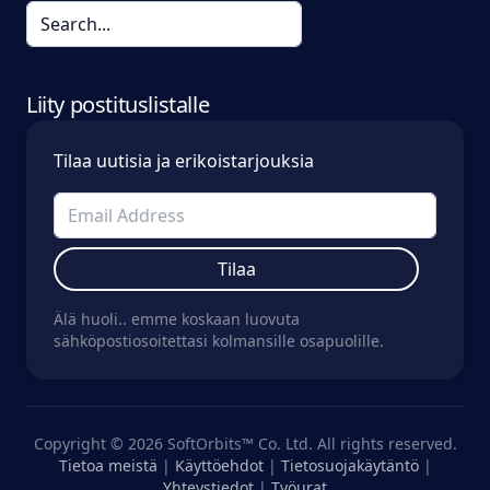
Liity postituslistalle
Tilaa uutisia ja erikoistarjouksia
Tilaa
Älä huoli.. emme koskaan luovuta
sähköpostiosoitettasi kolmansille osapuolille.
Copyright © 2026 SoftOrbits™ Co. Ltd. All rights reserved.
Tietoa meistä
|
Käyttöehdot
|
Tietosuojakäytäntö
|
Yhteystiedot
|
Työurat