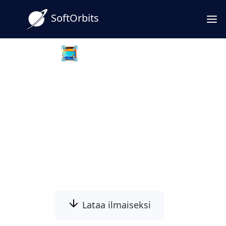
SoftOrbits
Batch Picture Resizer
Kuvamuunnin Hiiren Oikealla
Painikkeella Windowsille
Muunna kuvat helposti hiiren oikealla
painikkeella. Lataa kuvamuunnin Windowsille
ja tehosta työnkulkuasi.
Lataa ilmaiseksi