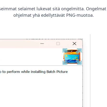
seimmat selaimet lukevat sitä ongelmitta. Ongelmat
ohjelmat yhä edellyttävät PNG-muotoa.
Va
So
We
Mo
ede
Suu
ku
ver
tu