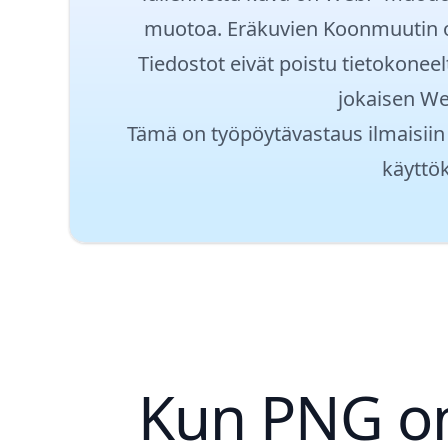
muotoa. Eräkuvien Koonmuutin o
Tiedostot eivät poistu tietokonee
jokaisen We
Tämä on työpöytävastaus ilmaisiin v
käyttök
Kun PNG on