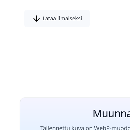
Lataa ilmaiseksi
Muunna 
Tallennettu kuva on WebP-muodoss