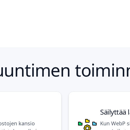
untimen toimin
Säilyttää
stojen kansio
Kun WebP si