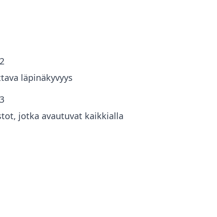
odon. Kertamuunnos poistaa
teensopivuusongelmat ohjelmien välillä.
2
tava läpinäkyvyys
3
tot, jotka avautuvat kaikkialla