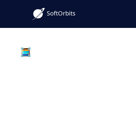
SoftOrbits
Batch Picture Resizer
WebP-PNG-muunninohj
Windowsille
Muunna WebP PNG:ksi Windowsissa ilman
Tämä työpöytämuunnin säilyttää läpinäk
häviöttömän PNG-tiedoston ja käsittelee 
eräajona.