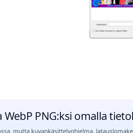
WebP PNG:ksi omalla tieto
a, mutta kuvankäsittelyohjelma, latauslomake t