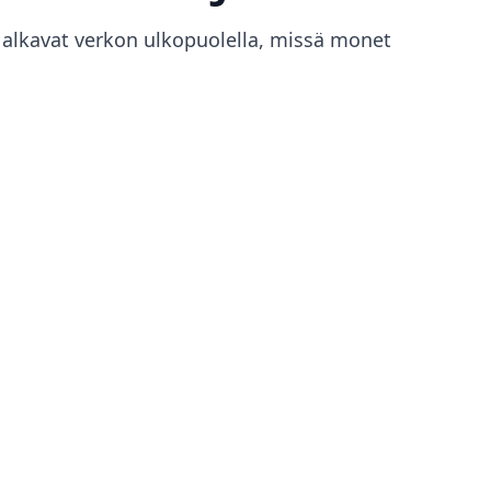
 alkavat verkon ulkopuolella, missä monet
ihe 1
vellukset, jotka eivät avaa
bP-tiedostoja
net työpöytäohjelmistot eivät
lleenkään käsittele .webp-tiedostoja.
nnittelijat kohtaavat tämän sijoittaessaan
via InDesigniin tai vanhempiin Photoshop-
sioihin. Monet toimisto- ja
lostusohjelmat hyväksyvät vain PNG-