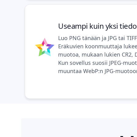
Useampi kuin yksi tie
Luo PNG tänään ja JPG tai TIFF 
Eräkuvien koonmuuttaja lukee j
muotoa, mukaan lukien CR2, 
Kun sovellus suosii JPEG-muo
muuntaa WebP:n JPG-muotoo