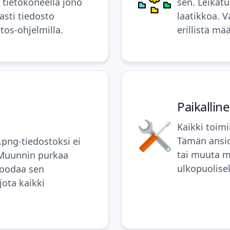
a tietokoneella jono
sen. Leikat
asti tiedosto
laatikkoa. V
tos-ohjelmilla.
erillistä mää
Paikalline
Kaikki toimi
Tämän ansio
png-tiedostoksi ei
tai muuta ma
 Muunnin purkaa
ulkopuolisel
koodaa sen
jota kaikki