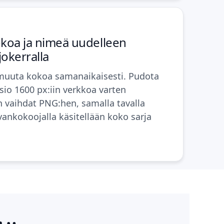
koa ja nimeä uudelleen
jokerralla
uuta kokoa samanaikaisesti. Pudota
sio 1600 px:iin verkkoa varten
n vaihdat PNG:hen, samalla tavalla
vankokoojalla
käsitellään koko sarja