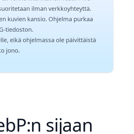
oritetaan ilman verkkoyhteyttä.
sien kuvien kansio. Ohjelma purkaa
G-tiedoston.
le, eikä ohjelmassa ole päivittäistä
ko jono.
bP:n sijaan