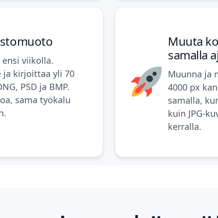
dostomuoto
Muuta ko
samalla a
ensi viikolla.
a kirjoittaa yli 70
Muunna ja m
DNG, PSD ja BMP.
4000 px kan
toa, sama työkalu
samalla, ku
n
.
kuin
JPG-ku
kerralla.