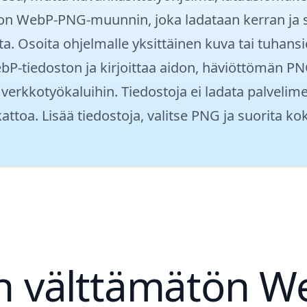
n WebP-PNG-muunnin, joka ladataan kerran ja su
lta. Osoita ohjelmalle yksittäinen kuva tai tuhan
bP-tiedoston ja kirjoittaa aidon, häviöttömän PN
erkkotyökaluihin. Tiedostoja ei ladata palvelimel
attoa. Lisää tiedostoja, valitse PNG ja suorita ko
 välttämätön We