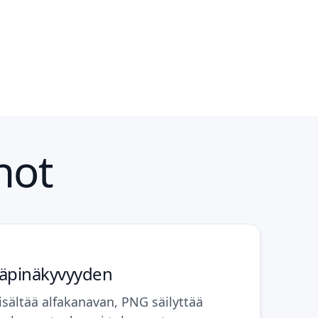
not
 läpinäkyvyyden
sältää alfakanavan, PNG säilyttää