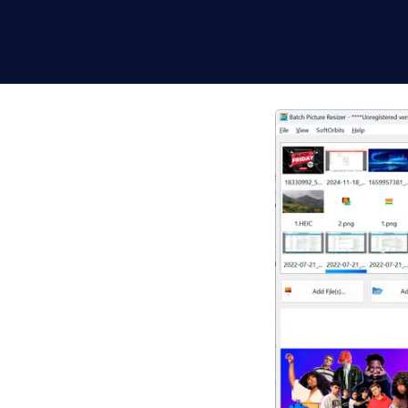
elmisto
 palvelinlatauksia.
yvyyden, luo
kokonaisia kansioita