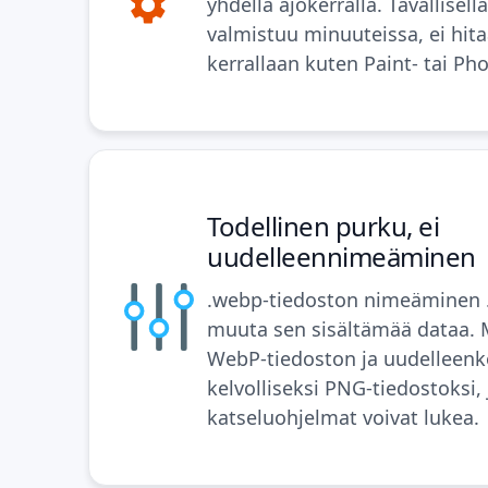
yhdellä ajokerralla. Tavallisell
valmistuu minuuteissa, ei hita
kerrallaan kuten Paint- tai Pho
Todellinen purku, ei
uudelleennimeäminen
.webp-tiedoston nimeäminen .
muuta sen sisältämää dataa.
WebP-tiedoston ja uudelleen
kelvolliseksi PNG-tiedostoksi, 
katseluohjelmat voivat lukea.