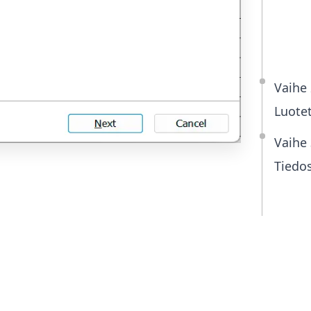
mu
yh
Vaihe 
Luotet
Vaihe 
Tiedos