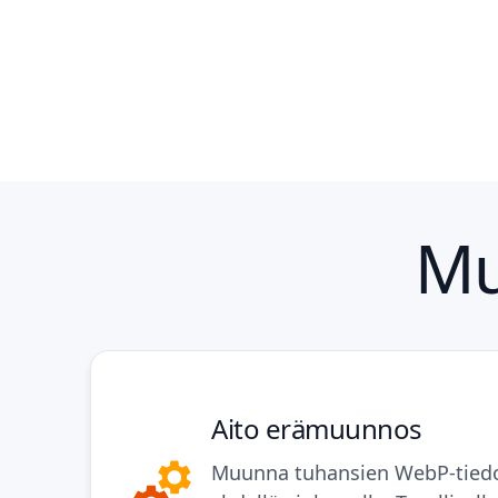
Mu
Aito erämuunnos
Muunna tuhansien WebP-tiedo