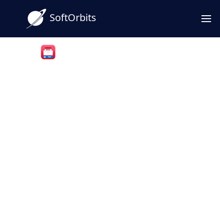
SoftOrbits
MSG to PST Converter Software
Muunna MSG PST:ksi ja
taittele tallennetut Outlook-
sähköpostit yhteen arkistoon
Yhdistä kansio tallennettuja Outlook .msg -
tiedostoja yhdeksi .pst -arkistoksi
Windowsissa. Se toimii paikallisesti
tietokoneellasi, ilman Outlookia ja ilman tilille
kirjautumista.