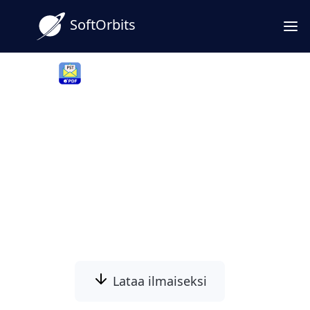
SoftOrbits
PST to PDF Converter Software
OST PDF -muunnin
Windowsille
Muunna tallennettu Outlookin .OST-tiedosto
PDF:ksi suoraan tietokoneellasi. Ei Outlookia,
ei Exchangea, ei latauksia.
Lataa ilmaiseksi